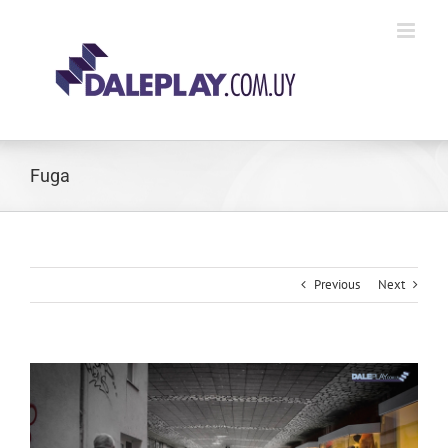
Skip
to
content
Fuga
Previous
Next
View
Larger
Image