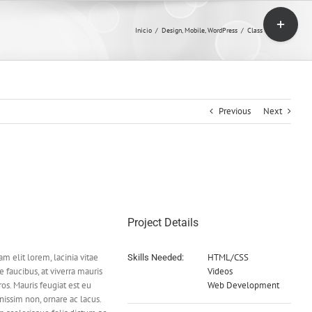
Toggle
Sliding
Inicio
/
Design
,
Mobile
,
WordPress
/
Class Et Aptent
Bar
Area
Previous
Next
Project Details
m elit lorem, lacinia vitae
HTML/CSS
Skills Needed:
ue faucibus, at viverra mauris
Videos
os. Mauris feugiat est eu
Web Development
issim non, ornare ac lacus.