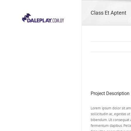
Skip
to
Class Et Aptent
content
View
Larger
Image
Project Description
Lorem ipsum dolor sit amet
sollicitudin ac, egestas ut
bibendum. Ut consequat at
fermentum dapibus. Pelle