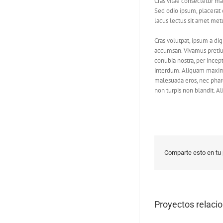
Cras vitae consectetur mau
Sed odio ipsum, placerat e
lacus lectus sit amet met
Cras volutpat, ipsum a dig
accumsan. Vivamus pretium
conubia nostra, per ince
interdum. Aliquam maximus 
malesuada eros, nec pharet
non turpis non blandit. Al
Comparte esto en tu 
Proyectos relaci