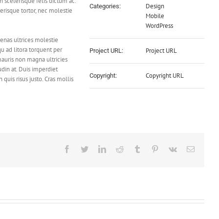
n scelerisque felis dictum ac.
Design
Categories:
lerisque tortor, nec molestie
Mobile
WordPress
cenas ultrices molestie
u ad litora torquent per
Project URL
Project URL:
auris non magna ultricies
udin at. Duis imperdiet
Copyright URL
Copyright:
quis risus justo. Cras mollis
Facebook
Twitter
LinkedIn
Reddit
Tumblr
Pinterest
Vk
Email