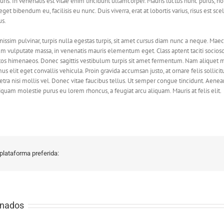
ris. In venenatis est vitae enim tincidunt ullamcorper. Mauris luctus nunc purus, no
get bibendum eu, facilisis eu nunc. Duis viverra, erat at lobortis varius, risus est sce
us.
nissim pulvinar, turpis nulla egestas turpis, sit amet cursus diam nunc a neque. Mae
 vulputate massa, in venenatis mauris elementum eget. Class aptent taciti sociosq
ptos himenaeos. Donec sagittis vestibulum turpis sit amet fermentum. Nam aliquet m
elit eget convallis vehicula. Proin gravida accumsan justo, at ornare felis sollicit
ra nisi mollis vel. Donec vitae faucibus tellus. Ut semper congue tincidunt. Aenean 
iquam molestie purus eu lorem rhoncus, a feugiat arcu aliquam. Mauris at felis elit.
plataforma preferida:
onados